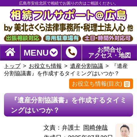
広島市安佐北区で相続でお困りの方はご相談ください。
お問合せ
MENU
アクセス・地図
トップ
お役立ち情報
遺産分割協議
『遺産
分割協議書』を作成するタイミングはいつか？
お役立ち情報(目次)
『遺産分割協議書』を作成するタイミ
ングはいつか？
文責：
弁護士
岡﨑伸哉