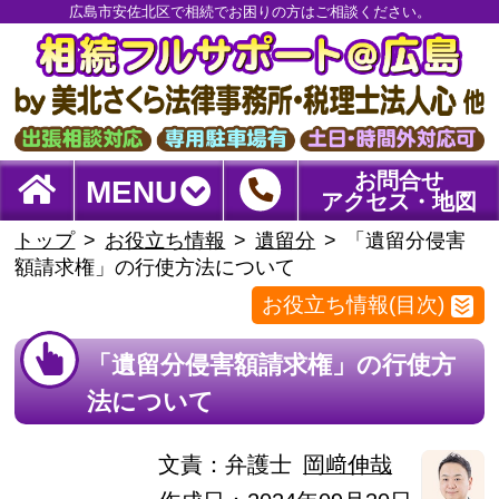
広島市安佐北区で相続でお困りの方はご相談ください。
お問合せ
MENU
アクセス・地図
トップ
お役立ち情報
遺留分
「遺留分侵害
額請求権」の行使方法について
お役立ち情報(目次)
「遺留分侵害額請求権」の行使方
法について
文責：
弁護士
岡﨑伸哉