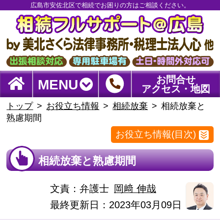
広島市安佐北区で相続でお困りの方はご相談ください。
お問合せ
MENU
アクセス・地図
トップ
お役立ち情報
相続放棄
相続放棄と
熟慮期間
お役立ち情報(目次)
相続放棄と熟慮期間
文責：
弁護士
岡﨑 伸哉
最終更新日：2023年03月09日