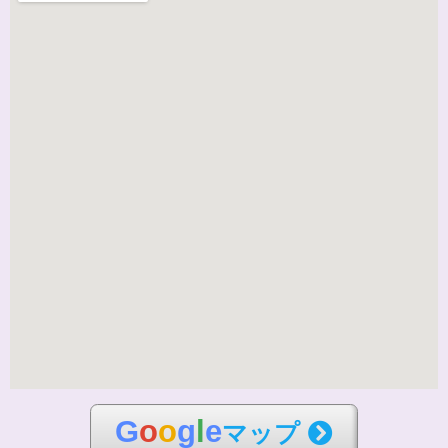
G
o
o
g
l
e
マップ